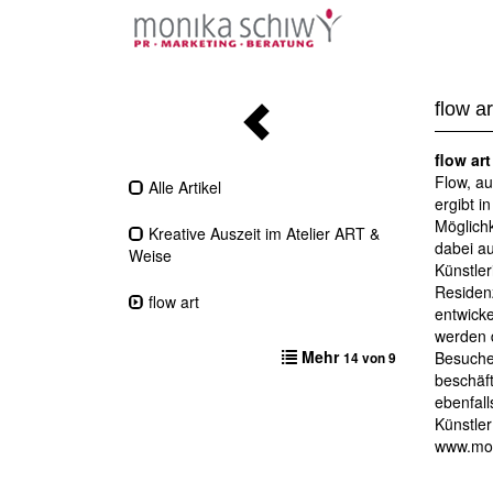
flow ar
flow art
Flow, au
Alle Artikel
ergibt i
Möglichk
Kreative Auszeit im Atelier ART &
dabei au
Weise
Künstle
Residenz
flow art
entwick
werden 
Mehr
Besucher
14 von 9
beschäft
ebenfall
Künstler
www.mo