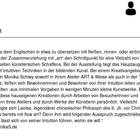
t
s dem Englischen in etwa zu übersetzen mit fließen, rinnen oder strö
n der Zusammenziehung mit „art“ den Schnittpunkt für eine Vielzahl von
eiten künstlerischen Schaffens. Bei der Ausstellung liegt das Haupta
f intuitiven Techniken in der bildenden Kunst. Bei einem Kreativangebo
rin
Monika Schiwy
sowohl in ihrem Atelier ART & Weise als auch in der 
, ließen sich Bewohnerinnen und Bewohner von ihrer Intuition leiten u
elten aus minimalen Vorgaben in wenigen Minuten kleine Kunstwerke. 
diese hauseigenen Kreationen durch Arbeiten von Besucherinnen und
n ihres Ateliers und durch Werke der Künstlerin persönlich. Vielleicht
igte sich Laotse, legendärer chinesischer Philosoph des 6. Jh. vor Chri
s bereits mit flow art? Denn ihm wird folgender Ausspruch zugeschriebe
 lässt sich von seiner Intuition führen, wohin sie will.“
nikaS.de