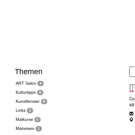
Themen
ART Salon
4
Kulturtipps
8
Co
Kunstfenster
8
48
Links
2
Malkurse
5
Malreisen
1