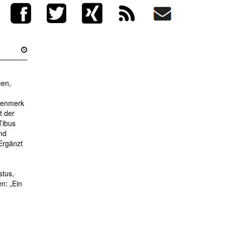
men,
ugenmerk
t der
Tibus
nd
Ergänzt
stus,
n: „Ein