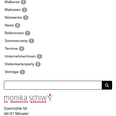
Malkurse
5
Malreisen
1
Netzwerke
3
News
8
Referenzen
1
Summercamp
1
Termine
6
UnternehmerInnen
1
Visitenkartenparty
0
Vorträge
1
Coermühle 50
48157 Münster