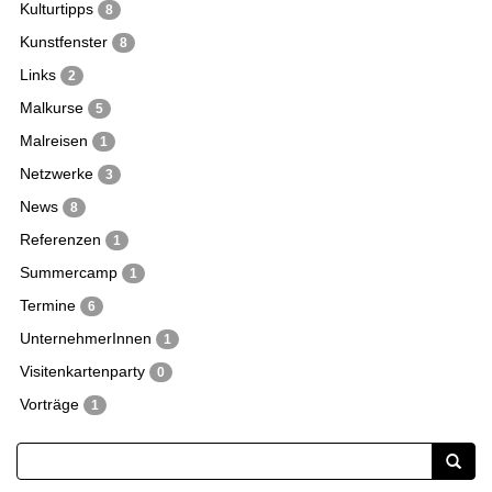
Kulturtipps
8
Kunstfenster
8
Links
2
Malkurse
5
Malreisen
1
Netzwerke
3
News
8
Referenzen
1
Summercamp
1
Termine
6
UnternehmerInnen
1
Visitenkartenparty
0
Vorträge
1