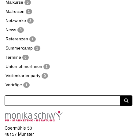
Malkurse
5
Malreisen
1
Netzwerke
3
News
8
Referenzen
1
Summercamp
1
Termine
6
UnternehmerInnen
1
Visitenkartenparty
0
Vorträge
1
Coermühle 50
48157 Münster