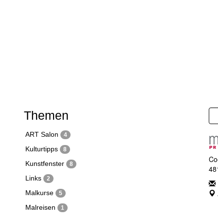
Themen
ART Salon
4
Kulturtipps
8
Co
Kunstfenster
8
48
Links
2
Malkurse
5
Malreisen
1