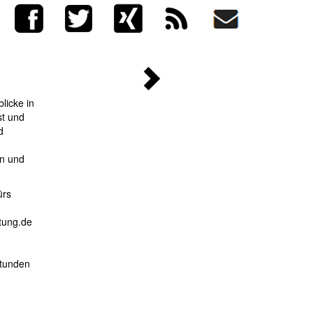
licke in
st und
d
en und
ürs
tung.de
stunden