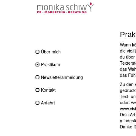
Prak
Wann kön
die viel
Über mich
du über
Texterst
Praktikum
das Wah
das Führ
Newsletteranmeldung
Zu den 
Kontakt
gedruck
Text- un
oder:
ww
Anfahrt
www.vis
Dein Arb
mindest
Danke f