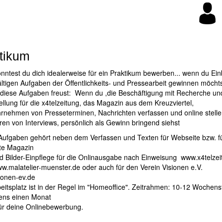
tikum
ntest du dich idealerweise für ein Praktikum bewerben... wenn du Einb
fältigen Aufgaben der Öffentlichkeits- und Pressearbeit gewinnen möcht
 diese Aufgaben freust: Wenn du ,die Beschäftigung mit Recherche un
ellung für die x4telzeitung, das Magazin aus dem Kreuzviertel,
rnehmen von Presseterminen, Nachrichten verfassen und online stell
en von Interviews, persönlich als Gewinn bringend siehst
Aufgaben gehört neben dem Verfassen und Texten für Webseite bzw. f
te Magazin
d Bilder-Einpflege für die Onlinausgabe nach Einweisung
www.x4telzei
w.malatelier-muenster.de
oder auch für den Verein Visionen e.V.
ionen-ev.de
eitsplatz ist in der Regel im "Homeoffice". Zeitrahmen: 10-12 Wochen
ens einen Monat
ür deine Onlinebewerbung.