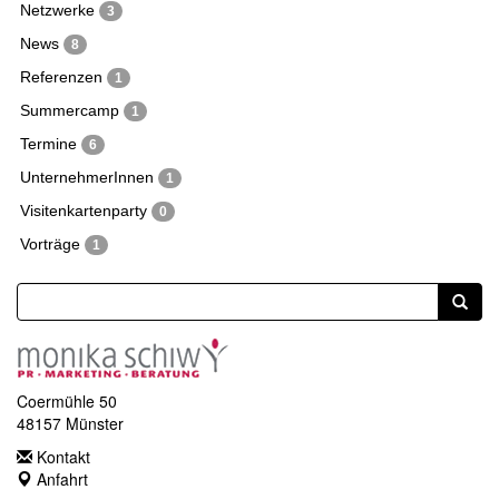
Netzwerke
3
News
8
Referenzen
1
Summercamp
1
Termine
6
UnternehmerInnen
1
Visitenkartenparty
0
Vorträge
1
Coermühle 50
48157 Münster
Kontakt
Anfahrt