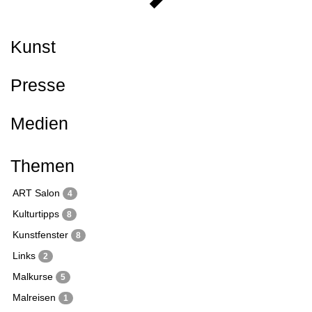
Kunst
Presse
Medien
Themen
ART Salon
4
Kulturtipps
8
Kunstfenster
8
Links
2
Malkurse
5
Malreisen
1