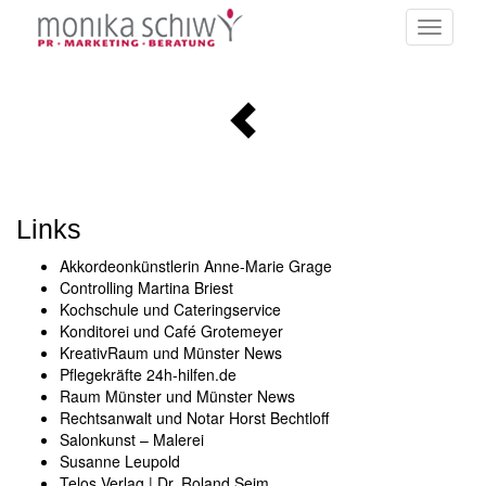
Toggle
navigati
Links
Akkordeonkünstlerin Anne-Marie Grage
Controlling Martina Briest
Kochschule und Cateringservice
Konditorei und Café Grotemeyer
KreativRaum und Münster News
Pflegekräfte 24h-hilfen.de
Raum Münster und Münster News
Rechtsanwalt und Notar Horst Bechtloff
Salonkunst – Malerei
Susanne Leupold
Telos Verlag | Dr. Roland Seim