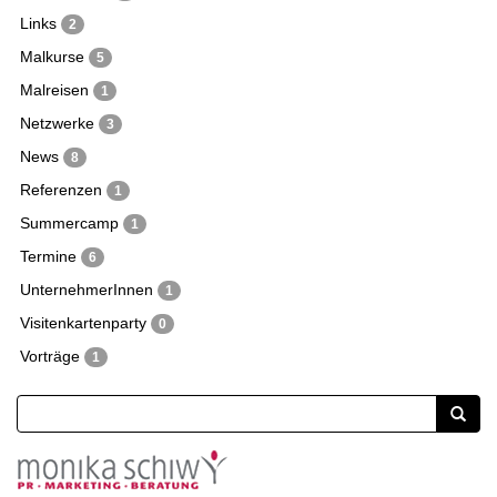
Links
2
Malkurse
5
Malreisen
1
Netzwerke
3
News
8
Referenzen
1
Summercamp
1
Termine
6
UnternehmerInnen
1
Visitenkartenparty
0
Vorträge
1