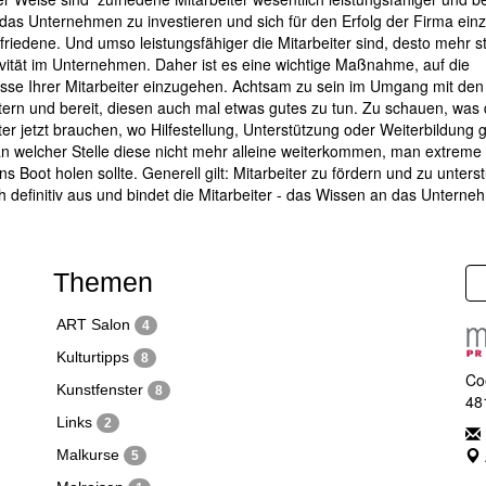
das Unternehmen zu investieren und sich für den Erfolg der Firma ein
friedene. Und umso leistungsfähiger die Mitarbeiter sind, desto mehr st
vität im Unternehmen. Daher ist es eine wichtige Maßnahme, auf die
sse Ihrer Mitarbeiter einzugehen. Achtsam zu sein im Umgang mit den
tern und bereit, diesen auch mal etwas gutes zu tun. Zu schauen, was 
ter jetzt brauchen, wo Hilfestellung, Unterstützung oder Weiterbildung g
an welcher Stelle diese nicht mehr alleine weiterkommen, man extreme 
ins Boot holen sollte. Generell gilt: Mitarbeiter zu fördern und zu unters
ch definitiv aus und bindet die Mitarbeiter - das Wissen an das Unterne
Themen
ART Salon
4
Kulturtipps
8
Co
Kunstfenster
8
48
Links
2
Malkurse
5