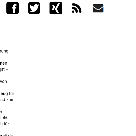
nung
inen
gst –
 von
eug für
 und zum
ch
feld
h für
eit viel