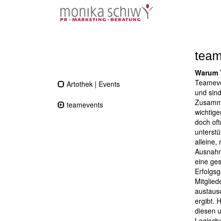
team
Warum T
Teameve
Artothek | Events
und sind
Zusamme
teamevents
wichtige
doch oft
unterstü
alleine,
Ausnahm
eine ge
Erfolgsg
Mitglied
austaus
ergibt. 
diesen u
Logische