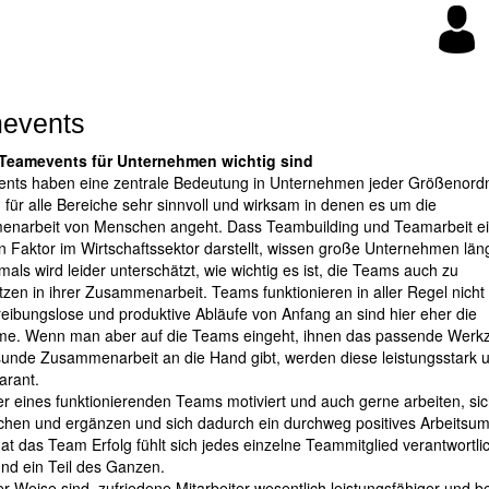
events
eamevents für Unternehmen wichtig sind
nts haben eine zentrale Bedeutung in Unternehmen jeder Größenord
 für alle Bereiche sehr sinnvoll und wirksam in denen es um die
narbeit von Menschen angeht. Dass Teambuilding und Teamarbeit e
n Faktor im Wirtschaftssektor darstellt, wissen große Unternehmen län
mals wird leider unterschätzt, wie wichtig es ist, die Teams auch zu
tzen in ihrer Zusammenarbeit. Teams funktionieren in aller Regel nicht
 reibungslose und produktive Abläufe von Anfang an sind hier eher die
e. Wenn man aber auf die Teams eingeht, ihnen das passende Werkz
sunde Zusammenarbeit an die Hand gibt, werden diese leistungsstark
arant.
er eines funktionierenden Teams motiviert und auch gerne arbeiten, si
chen und ergänzen und sich dadurch ein durchweg positives Arbeitsum
Hat das Team Erfolg fühlt sich jedes einzelne Teammitglied verantwortlic
nd ein Teil des Ganzen.
r Weise sind zufriedene Mitarbeiter wesentlich leistungsfähiger und ber